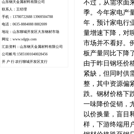
不过，从需求面
山东钢天金属材料有限公司
联系人：王经理
季。今年家电产量
手机：13780722688 13969504788
年，预计家电行业
电话：0635-8884088 8882699
量增速下降，对
地址：山东聊城开发区大东钢材市场
网址：
www.sdgtjs.com
市场并不看好。
汇款资料：山东钢天金属材料有限公司
板产量同比下降了4
公司帐号:15851001040028456
开 户 行:农行聊城开发区支行
由于昨日钢坯价
紧缺，但同时供
整，其中资源偏
跌。钢材价格下
一味降价促销，
以价换量，盲目
样，下游终端用